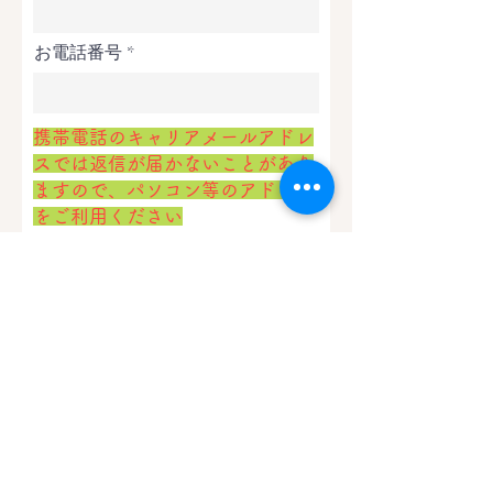
お電話番号
​携帯電話のキャリアメールアドレ
スでは返信が届かないことがあり
ますので、パソコン等のアドレス
をご利用ください
r
ご予約日
*
e
q
u
i
ご予約時間
r
e
d
通常のお料理の人数を選択して
下さい。
お子様等の人数（ご年齢も）は